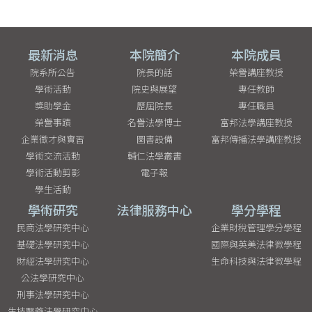
最新消息
本院簡介
本院成員
院系所公告
院長的話
榮譽講座教授
學術活動
院史與展望
專任教師
獎助學金
歷屆院長
專任職員
榮譽事蹟
名譽法學博士
富邦法學講座教授
企業徵才與實習
圖書設備
富邦傳播法學講座教授
學術交流活動
輔仁法學叢書
學術活動剪影
電子報
學生活動
學術研究
法律服務中心
學分學程
民商法學研究中心
企業財稅管理學分學程
基礎法學研究中心
國際與英美法律微學程
財經法學研究中心
生命科技與法律微學程
公法學研究中心
刑事法學研究中心
生技醫藥法學研究中心