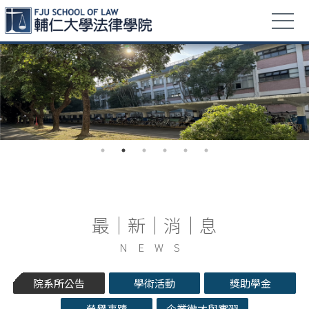
最｜新｜消｜息
NEWS
院系所公告
學術活動
獎助學金
榮譽事蹟
企業徵才與實習