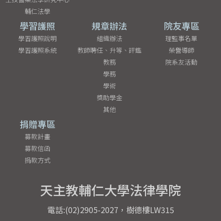
輔仁法學
學習護照
規章辦法
院友專區
學習護照說明
組織辦法
理監事名單
學習護照系統
教師聘任、升等、評鑑
榮譽導師
教務
院系友活動
學務
學術
獎助學金
其他
捐贈專區
募款計畫
募款信函
捐款方式
天主教輔仁大學法律學院
電話:(02)2905-2027，樹德樓LW315