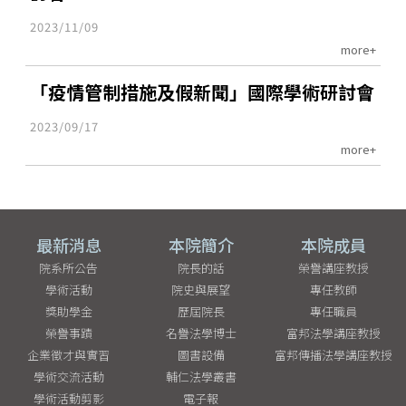
2023/11/09
more+
「疫情管制措施及假新聞」國際學術研討會
2023/09/17
more+
最新消息
本院簡介
本院成員
院系所公告
院長的話
榮譽講座教授
學術活動
院史與展望
專任教師
獎助學金
歷屆院長
專任職員
榮譽事蹟
名譽法學博士
富邦法學講座教授
企業徵才與實習
圖書設備
富邦傳播法學講座教授
學術交流活動
輔仁法學叢書
學術活動剪影
電子報