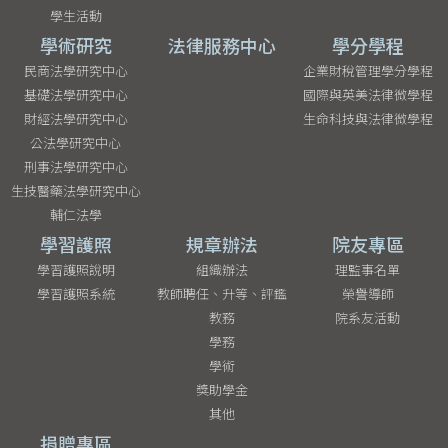
學生活動
學術研究
法律服務中心
學分學程
民商法學研究中心
企業財稅管理學分學程
基礎法學研究中心
國際與英美法律微學程
財經法學研究中心
生命科技與法律微學程
公法學研究中心
刑事法學研究中心
生技醫藥法學研究中心
輔仁法學
學習護照
規章辦法
院友專區
學習護照說明
組織辦法
理監事名單
學習護照系統
教師聘任、升等、評鑑
榮譽導師
教務
院系友活動
學務
學術
獎助學金
其他
捐贈專區