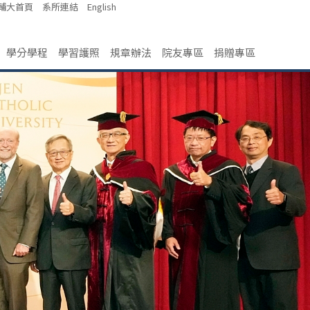
輔大首頁
系所連結
English
學分學程
學習護照
規章辦法
院友專區
捐贈專區