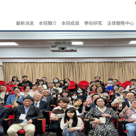
最新消息
本院簡介
本院成員
學術研究
法律服務中心