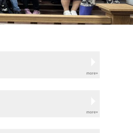
more+
more+