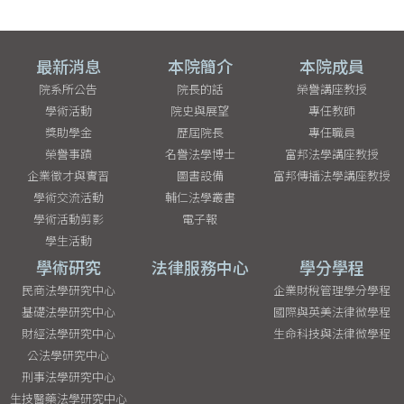
最新消息
本院簡介
本院成員
院系所公告
院長的話
榮譽講座教授
學術活動
院史與展望
專任教師
獎助學金
歷屆院長
專任職員
榮譽事蹟
名譽法學博士
富邦法學講座教授
企業徵才與實習
圖書設備
富邦傳播法學講座教授
學術交流活動
輔仁法學叢書
學術活動剪影
電子報
學生活動
學術研究
法律服務中心
學分學程
民商法學研究中心
企業財稅管理學分學程
基礎法學研究中心
國際與英美法律微學程
財經法學研究中心
生命科技與法律微學程
公法學研究中心
刑事法學研究中心
生技醫藥法學研究中心