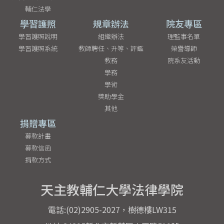
輔仁法學
學習護照
規章辦法
院友專區
學習護照說明
組織辦法
理監事名單
學習護照系統
教師聘任、升等、評鑑
榮譽導師
教務
院系友活動
學務
學術
獎助學金
其他
捐贈專區
募款計畫
募款信函
捐款方式
天主教輔仁大學法律學院
電話:(02)2905-2027，樹德樓LW315