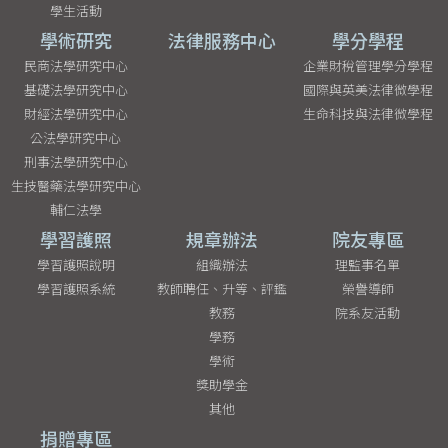
學生活動
學術研究
法律服務中心
學分學程
民商法學研究中心
企業財稅管理學分學程
基礎法學研究中心
國際與英美法律微學程
財經法學研究中心
生命科技與法律微學程
公法學研究中心
刑事法學研究中心
生技醫藥法學研究中心
輔仁法學
學習護照
規章辦法
院友專區
學習護照說明
組織辦法
理監事名單
學習護照系統
教師聘任、升等、評鑑
榮譽導師
教務
院系友活動
學務
學術
獎助學金
其他
捐贈專區