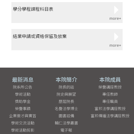
學分學程課程科目表
more+
結業申請或資格保留及放棄
more+
最新消息
本院簡介
本院成員
院系所公告
院長的話
榮譽講座教授
學術活動
院史與展望
專任教師
獎助學金
歷屆院長
專任職員
榮譽事蹟
名譽法學博士
富邦法學講座教授
企業徵才與實習
圖書設備
富邦傳播法學講座教授
學術交流活動
輔仁法學叢書
學術活動剪影
電子報