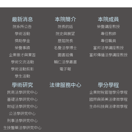
最新消息
本院簡介
本院成員
院系所公告
院長的話
榮譽講座教授
學術活動
院史與展望
專任教師
獎助學金
歷屆院長
專任職員
榮譽事蹟
名譽法學博士
富邦法學講座教授
企業徵才與實習
圖書設備
富邦傳播法學講座教授
學術交流活動
輔仁法學叢書
學術活動剪影
電子報
學生活動
學術研究
法律服務中心
學分學程
民商法學研究中心
企業財稅管理學分學程
基礎法學研究中心
國際與英美法律微學程
財經法學研究中心
生命科技與法律微學程
公法學研究中心
刑事法學研究中心
生技醫藥法學研究中心