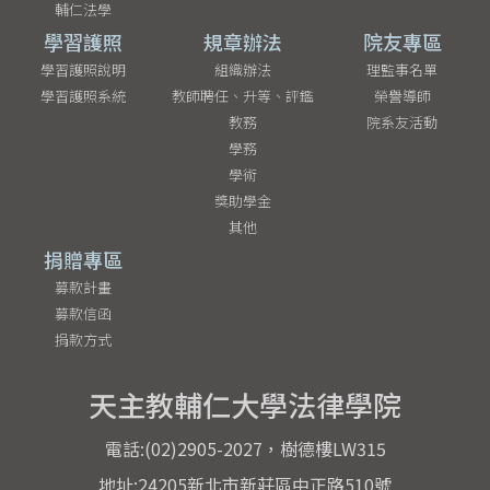
輔仁法學
學習護照
規章辦法
院友專區
學習護照說明
組織辦法
理監事名單
學習護照系統
教師聘任、升等、評鑑
榮譽導師
教務
院系友活動
學務
學術
獎助學金
其他
捐贈專區
募款計畫
募款信函
捐款方式
天主教輔仁大學法律學院
電話:(02)2905-2027，樹德樓LW315
地址:24205新北市新莊區中正路510號