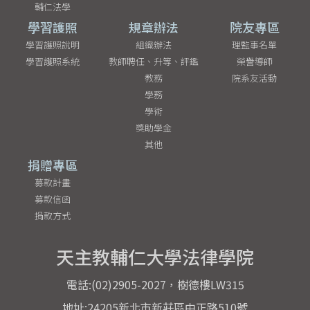
輔仁法學
學習護照
規章辦法
院友專區
學習護照說明
組織辦法
理監事名單
學習護照系統
教師聘任、升等、評鑑
榮譽導師
教務
院系友活動
學務
學術
獎助學金
其他
捐贈專區
募款計畫
募款信函
捐款方式
天主教輔仁大學法律學院
電話:(02)2905-2027，樹德樓LW315
地址:24205新北市新莊區中正路510號