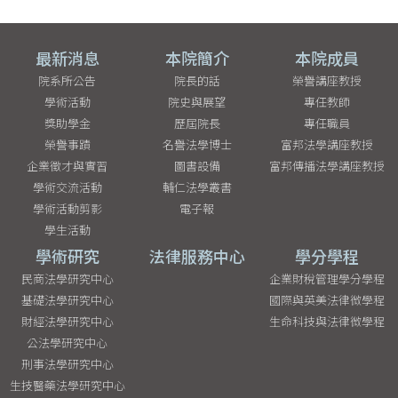
最新消息
本院簡介
本院成員
院系所公告
院長的話
榮譽講座教授
學術活動
院史與展望
專任教師
獎助學金
歷屆院長
專任職員
榮譽事蹟
名譽法學博士
富邦法學講座教授
企業徵才與實習
圖書設備
富邦傳播法學講座教授
學術交流活動
輔仁法學叢書
學術活動剪影
電子報
學生活動
學術研究
法律服務中心
學分學程
民商法學研究中心
企業財稅管理學分學程
基礎法學研究中心
國際與英美法律微學程
財經法學研究中心
生命科技與法律微學程
公法學研究中心
刑事法學研究中心
生技醫藥法學研究中心