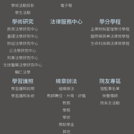
學術活動剪影
電子報
學生活動
學術研究
法律服務中心
學分學程
民商法學研究中心
企業財稅管理學分學程
基礎法學研究中心
國際與英美法律微學程
財經法學研究中心
生命科技與法律微學程
公法學研究中心
刑事法學研究中心
生技醫藥法學研究中心
輔仁法學
學習護照
規章辦法
院友專區
學習護照說明
組織辦法
理監事名單
學習護照系統
教師聘任、升等、評鑑
榮譽導師
教務
院系友活動
學務
學術
獎助學金
其他