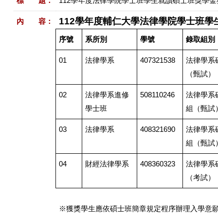
標 題：
112學年度法律學院學士班學生就讀碩士班獎學
112
學年度輔仁大學法律學院學士班學
內 容：
序號
系所別
學號
錄取組別
01
法律學系
407321538
法律學系
（甄試）
02
法律學系進修
508110246
法律學系
學士班
組（甄試
03
法律學系
408321690
法律學系
組（甄試
04
財經法律學系
408360323
法律學系
（考試）
※獲獎學生應依碩士班簡章規定程序辦理入學意