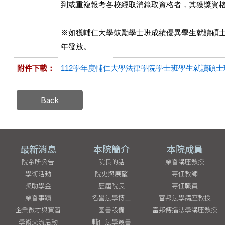
到或重複報考各校經取消錄取資格者，其獲獎資
※如獲輔仁大學鼓勵學士班成績優異學生就讀碩
年發放。
附件下載：
112學年度輔仁大學法律學院學士班學生就讀碩士班
Back
最新消息
本院簡介
本院成員
院系所公告
院長的話
榮譽講座教授
學術活動
院史與展望
專任教師
獎助學金
歷屆院長
專任職員
榮譽事蹟
名譽法學博士
富邦法學講座教授
企業徵才與實習
圖書設備
富邦傳播法學講座教授
學術交流活動
輔仁法學叢書