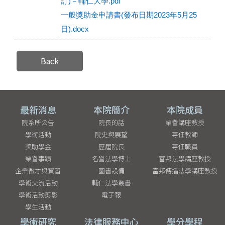
訂)－輔仁大學.pdf
一般獎助金申請書(發布日期2023年5月25
日).docx
Back
最新消息
本院簡介
本院成員
院系所公告
院長的話
榮譽講座教授
學術活動
院史與展望
專任教師
獎助學金
歷屆院長
專任職員
榮譽事蹟
名譽法學博士
富邦法學講座教授
企業徵才與實習
圖書設備
富邦傳播法學講座教授
學術交流活動
輔仁法學叢書
學術活動剪影
電子報
學生活動
學術研究
法律服務中心
學分學程