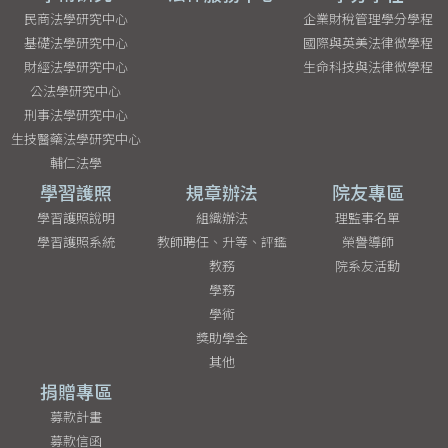
民商法學研究中心
企業財稅管理學分學程
基礎法學研究中心
國際與英美法律微學程
財經法學研究中心
生命科技與法律微學程
公法學研究中心
刑事法學研究中心
生技醫藥法學研究中心
輔仁法學
學習護照
規章辦法
院友專區
學習護照說明
組織辦法
理監事名單
學習護照系統
教師聘任、升等、評鑑
榮譽導師
教務
院系友活動
學務
學術
獎助學金
其他
捐贈專區
募款計畫
募款信函