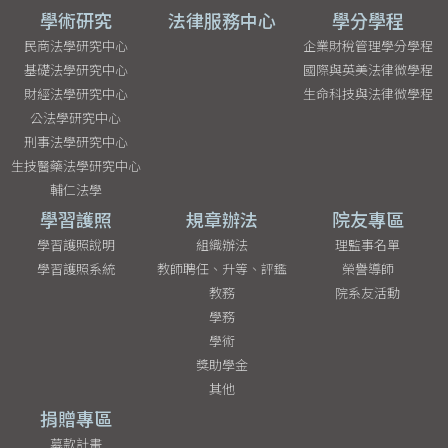
學術研究
法律服務中心
學分學程
民商法學研究中心
企業財稅管理學分學程
基礎法學研究中心
國際與英美法律微學程
財經法學研究中心
生命科技與法律微學程
公法學研究中心
刑事法學研究中心
生技醫藥法學研究中心
輔仁法學
學習護照
規章辦法
院友專區
學習護照說明
組織辦法
理監事名單
學習護照系統
教師聘任、升等、評鑑
榮譽導師
教務
院系友活動
學務
學術
獎助學金
其他
捐贈專區
募款計畫