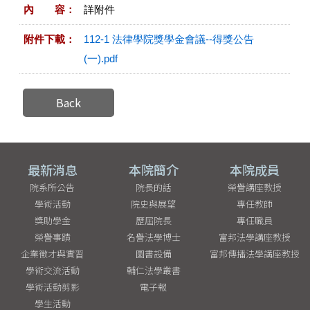
內 容：
詳附件
附件下載：
112-1 法律學院獎學金會議--得獎公告
(一).pdf
Back
最新消息
本院簡介
本院成員
院系所公告
院長的話
榮譽講座教授
學術活動
院史與展望
專任教師
獎助學金
歷屆院長
專任職員
榮譽事蹟
名譽法學博士
富邦法學講座教授
企業徵才與實習
圖書設備
富邦傳播法學講座教授
學術交流活動
輔仁法學叢書
學術活動剪影
電子報
學生活動