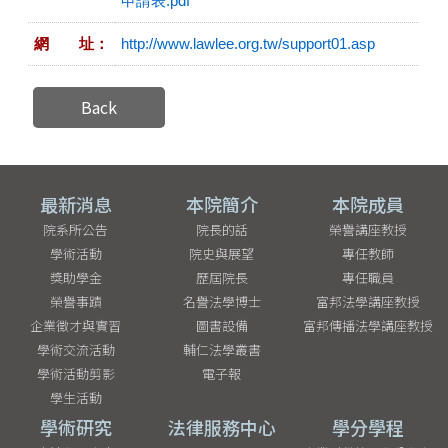
申請表.pdf
網 址：
http://www.lawlee.org.tw/support01.asp
Back
最新消息
本院簡介
本院成員
院系所公告
院長的話
榮譽講座教授
學術活動
院史與展望
專任教師
獎助學金
歷屆院長
專任職員
榮譽事蹟
名譽法學博士
富邦法學講座教授
企業徵才與實習
圖書設備
富邦傳播法學講座教授
學術交流活動
輔仁法學叢書
學術活動剪影
電子報
學生活動
學術研究
法律服務中心
學分學程