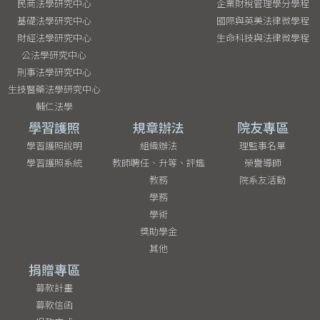
民商法學研究中心
企業財稅管理學分學程
基礎法學研究中心
國際與英美法律微學程
財經法學研究中心
生命科技與法律微學程
公法學研究中心
刑事法學研究中心
生技醫藥法學研究中心
輔仁法學
學習護照
規章辦法
院友專區
學習護照說明
組織辦法
理監事名單
學習護照系統
教師聘任、升等、評鑑
榮譽導師
教務
院系友活動
學務
學術
獎助學金
其他
捐贈專區
募款計畫
募款信函