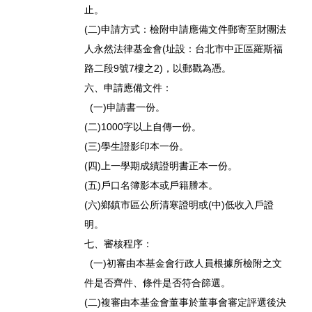
止。
(二)申請方式：檢附申請應備文件郵寄至財團法
人永然法律基金會(址設：台北市中正區羅斯福
路二段9號7樓之2)，以郵戳為憑。
六、申請應備文件：
(一)申請書一份。
(二)1000字以上自傳一份。
(三)學生證影印本一份。
(四)上一學期成績證明書正本一份。
(五)戶口名簿影本或戶籍謄本。
(六)鄉鎮市區公所清寒證明或(中)低收入戶證
明。
七、審核程序：
(一)初審由本基金會行政人員根據所檢附之文
件是否齊件、條件是否符合篩選。
(二)複審由本基金會董事於董事會審定評選後決