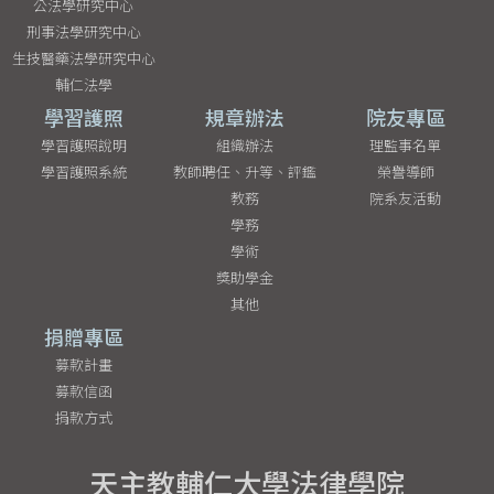
公法學研究中心
刑事法學研究中心
生技醫藥法學研究中心
輔仁法學
學習護照
規章辦法
院友專區
學習護照說明
組織辦法
理監事名單
學習護照系統
教師聘任、升等、評鑑
榮譽導師
教務
院系友活動
學務
學術
獎助學金
其他
捐贈專區
募款計畫
募款信函
捐款方式
天主教輔仁大學法律學院