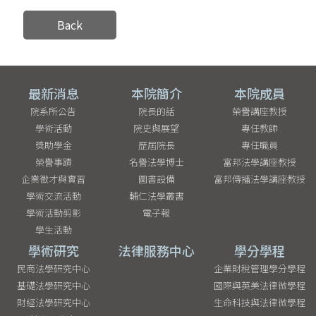
Back
最新消息
本院簡介
本院成員
院系所公告
院長的話
榮譽講座教授
學術活動
院史與展望
專任教師
獎助學金
歷屆院長
專任職員
榮譽事蹟
名譽法學博士
富邦法學講座教授
企業徵才與實習
圖書設備
富邦傳播法學講座教授
學術交流活動
輔仁法學叢書
學術活動剪影
電子報
學生活動
學術研究
法律服務中心
學分學程
民商法學研究中心
企業財稅管理學分學程
基礎法學研究中心
國際與英美法律微學程
財經法學研究中心
生命科技與法律微學程