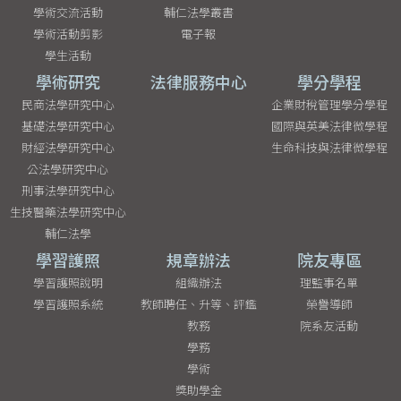
學術交流活動
輔仁法學叢書
學術活動剪影
電子報
學生活動
學術研究
法律服務中心
學分學程
民商法學研究中心
企業財稅管理學分學程
基礎法學研究中心
國際與英美法律微學程
財經法學研究中心
生命科技與法律微學程
公法學研究中心
刑事法學研究中心
生技醫藥法學研究中心
輔仁法學
學習護照
規章辦法
院友專區
學習護照說明
組織辦法
理監事名單
學習護照系統
教師聘任、升等、評鑑
榮譽導師
教務
院系友活動
學務
學術
獎助學金