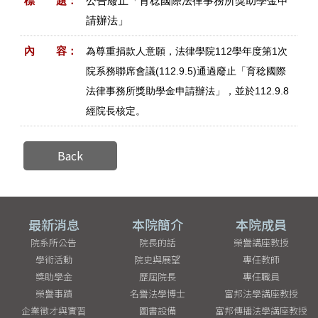
標 題：
​公告廢止「育稔國際法律事務所獎助學金申
請辦法」
內 容：
為尊重捐款人意願，法律學院112學年度第1次
院系務聯席會議(112.9.5)通過廢止「育稔國際
法律事務所獎助學金申請辦法」，​並於112.9.8
經院長核定。
Back
最新消息
本院簡介
本院成員
院系所公告
院長的話
榮譽講座教授
學術活動
院史與展望
專任教師
獎助學金
歷屆院長
專任職員
榮譽事蹟
名譽法學博士
富邦法學講座教授
企業徵才與實習
圖書設備
富邦傳播法學講座教授