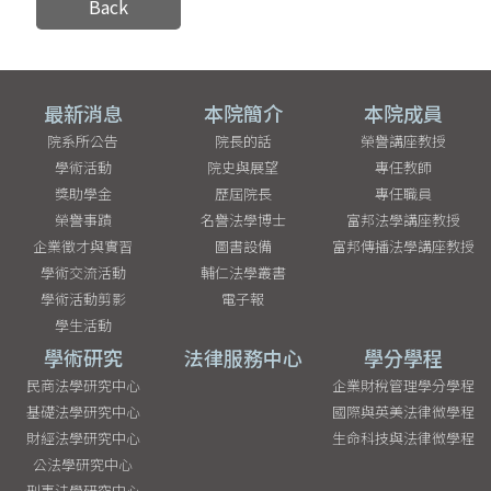
Back
最新消息
本院簡介
本院成員
院系所公告
院長的話
榮譽講座教授
學術活動
院史與展望
專任教師
獎助學金
歷屆院長
專任職員
榮譽事蹟
名譽法學博士
富邦法學講座教授
企業徵才與實習
圖書設備
富邦傳播法學講座教授
學術交流活動
輔仁法學叢書
學術活動剪影
電子報
學生活動
學術研究
法律服務中心
學分學程
民商法學研究中心
企業財稅管理學分學程
基礎法學研究中心
國際與英美法律微學程
財經法學研究中心
生命科技與法律微學程
公法學研究中心
刑事法學研究中心