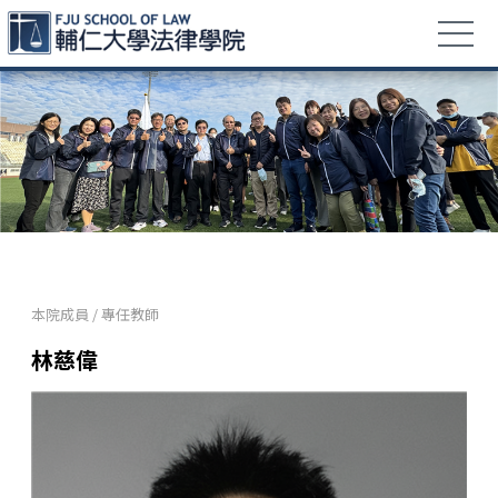
本院成員
/
專任教師
林慈偉