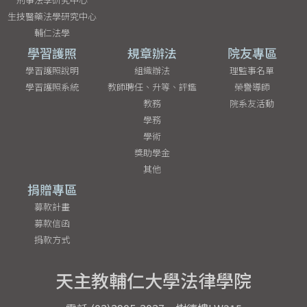
生技醫藥法學研究中心
輔仁法學
學習護照
規章辦法
院友專區
學習護照說明
組織辦法
理監事名單
學習護照系統
教師聘任、升等、評鑑
榮譽導師
教務
院系友活動
學務
學術
獎助學金
其他
捐贈專區
募款計畫
募款信函
捐款方式
天主教輔仁大學法律學院