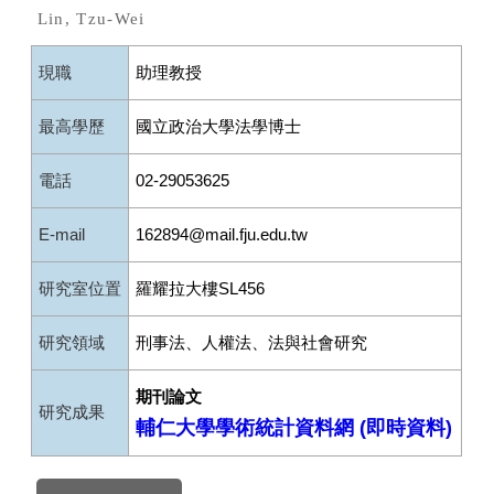
Lin, Tzu-Wei
現職
助理教授
最高學歷
國立政治大學法學博士
電話
02-29053625
E-mail
162894@mail.fju.edu.tw
研究室位置
羅耀拉大樓SL456
研究領域
刑事法、人權法、法與社會研究
期刊論文
研究成果
輔仁大學學術統計資料網 (即時資料)