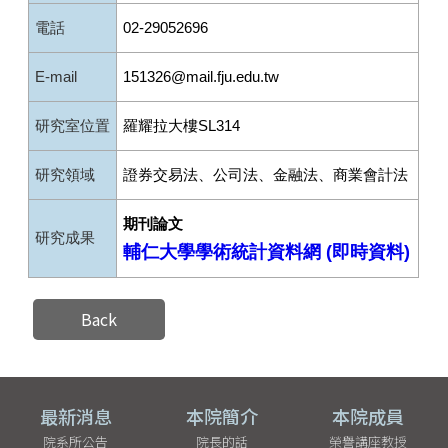
電話
02-29052696
E-mail
151326@mail.fju.edu.tw
研究室位置
羅耀拉大樓SL314
研究領域
證券交易法、公司法、金融法、商業會計法
期刊論文
研究成果
輔仁大學學術統計資料網 (即時資料)
Back
最新消息
本院簡介
本院成員
院系所公告
院長的話
榮譽講座教授