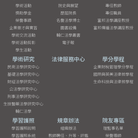
學術活動
院史與展望
專任教師
獎助學金
歷屆院長
專任職員
榮譽事蹟
名譽法學博士
富邦法學講座教授
企業徵才與實習
圖書設備
富邦傳播法學講座教授
學術交流活動
輔仁法學叢書
學術活動剪影
電子報
學生活動
學術研究
法律服務中心
學分學程
民商法學研究中心
企業財稅管理學分學程
基礎法學研究中心
國際與英美法律微學程
財經法學研究中心
生命科技與法律微學程
公法學研究中心
刑事法學研究中心
生技醫藥法學研究中心
輔仁法學
學習護照
規章辦法
院友專區
學習護照說明
組織辦法
理監事名單
學習護照系統
教師聘任、升等、評鑑
榮譽導師