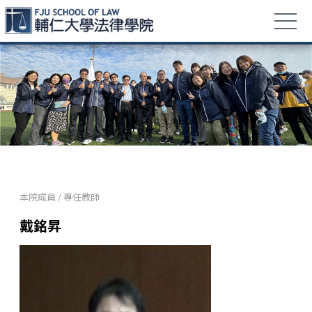
本院成員
/
專任教師
戴銘昇