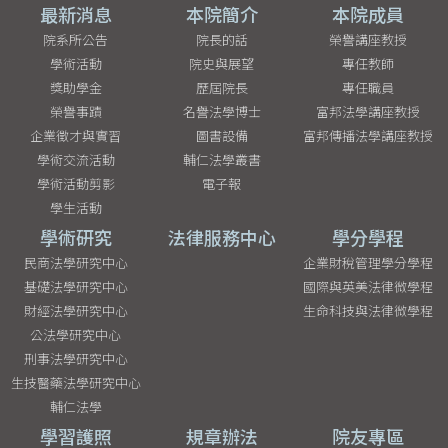
最新消息
本院簡介
本院成員
院系所公告
院長的話
榮譽講座教授
學術活動
院史與展望
專任教師
獎助學金
歷屆院長
專任職員
榮譽事蹟
名譽法學博士
富邦法學講座教授
企業徵才與實習
圖書設備
富邦傳播法學講座教授
學術交流活動
輔仁法學叢書
學術活動剪影
電子報
學生活動
學術研究
法律服務中心
學分學程
民商法學研究中心
企業財稅管理學分學程
基礎法學研究中心
國際與英美法律微學程
財經法學研究中心
生命科技與法律微學程
公法學研究中心
刑事法學研究中心
生技醫藥法學研究中心
輔仁法學
學習護照
規章辦法
院友專區