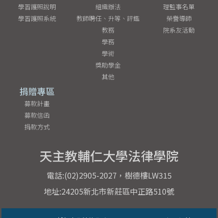
學習護照說明
組織辦法
理監事名單
學習護照系統
教師聘任、升等、評鑑
榮譽導師
教務
院系友活動
學務
學術
獎助學金
其他
捐贈專區
募款計畫
募款信函
捐款方式
天主教輔仁大學法律學院
電話:(02)2905-2027，樹德樓LW315
地址:24205新北市新莊區中正路510號