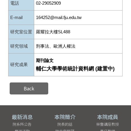
電話
02-29052909
E-mail
164252@mail.fju.edu.tw
研究室位置
羅耀拉大樓SL488
研究領域
刑事法、歐洲人權法
期刊論文
研究成果
輔仁大學學術統計資料網 (建置中)
Back
最新消息
本院簡介
本院成員
院系所公告
院長的話
榮譽講座教授