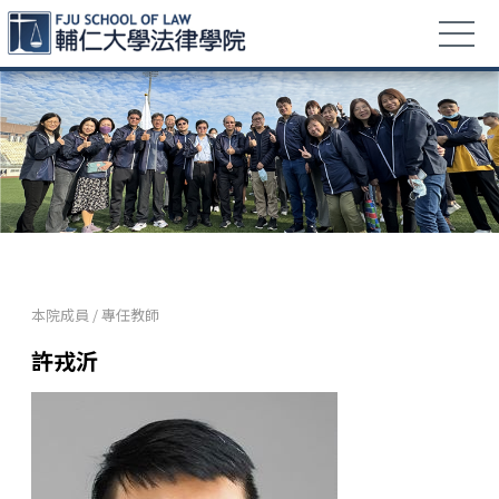
本院成員
/
專任教師
許戎沂