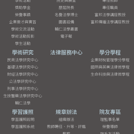
學術活動
院史與展望
專任教師
獎助學金
歷屆院長
專任職員
榮譽事蹟
名譽法學博士
富邦法學講座教授
企業徵才與實習
圖書設備
富邦傳播法學講座教授
學術交流活動
輔仁法學叢書
學術活動剪影
電子報
學生活動
學術研究
法律服務中心
學分學程
民商法學研究中心
企業財稅管理學分學程
基礎法學研究中心
國際與英美法律微學程
財經法學研究中心
生命科技與法律微學程
公法學研究中心
刑事法學研究中心
生技醫藥法學研究中心
輔仁法學
學習護照
規章辦法
院友專區
學習護照說明
組織辦法
理監事名單
學習護照系統
教師聘任、升等、評鑑
榮譽導師
教務
院系友活動