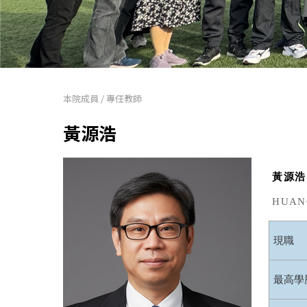
本院成員
/
專任教師
黃源浩
黃源浩
HUAN
現職
最高學