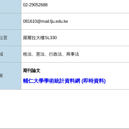
02-29052688
081610@mail.fju.edu.tw
位置
羅耀拉大樓SL330
域
稅法、憲法、行政法、商事法
期刊論文
果
輔仁大學學術統計資料網 (即時資料)