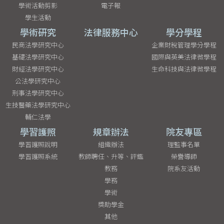
學術活動剪影
電子報
學生活動
學術研究
法律服務中心
學分學程
民商法學研究中心
企業財稅管理學分學程
基礎法學研究中心
國際與英美法律微學程
財經法學研究中心
生命科技與法律微學程
公法學研究中心
刑事法學研究中心
生技醫藥法學研究中心
輔仁法學
學習護照
規章辦法
院友專區
學習護照說明
組織辦法
理監事名單
學習護照系統
教師聘任、升等、評鑑
榮譽導師
教務
院系友活動
學務
學術
獎助學金
其他