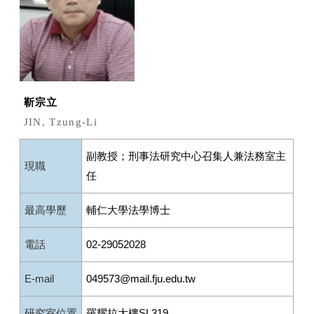
靳宗立
JIN, Tzung-Li
副教授；刑事法研究中心召集人兼法務室主
現職
任
最高學歷
輔仁大學法學博士
電話
02-29052028
E-mail
049573@mail.fju.edu.tw
研究室位置
羅耀拉大樓SL319