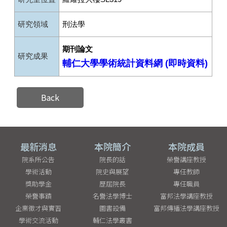
研究領域
刑法學
期刊論文
研究成果
輔仁大學學術統計資料網 (即時資料)
Back
最新消息
本院簡介
本院成員
院系所公告
院長的話
榮譽講座教授
學術活動
院史與展望
專任教師
獎助學金
歷屆院長
專任職員
榮譽事蹟
名譽法學博士
富邦法學講座教授
企業徵才與實習
圖書設備
富邦傳播法學講座教授
學術交流活動
輔仁法學叢書