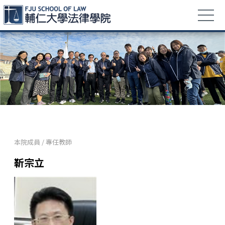
本院成員
/
專任教師
靳宗立