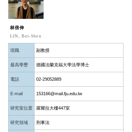
林倍伸
LIN, Bei-Shen
現職
副教授
最高學歷
德國法蘭克福大學法學博士
電話
02-29052889
E-mail
153166@mail.fju.edu.tw
研究室位置
羅耀拉大樓447室
研究領域
刑事法