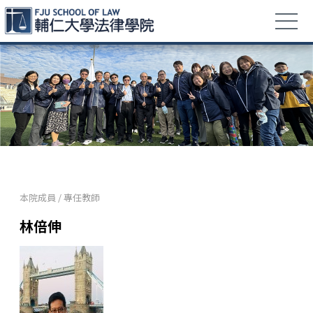
本院成員
/
專任教師
林倍伸