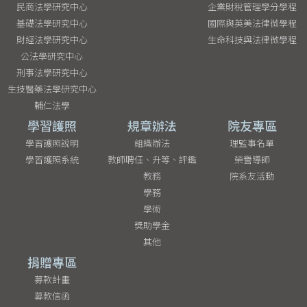
民商法學研究中心
企業財稅管理學分學程
基礎法學研究中心
國際與英美法律微學程
財經法學研究中心
生命科技與法律微學程
公法學研究中心
刑事法學研究中心
生技醫藥法學研究中心
輔仁法學
學習護照
規章辦法
院友專區
學習護照說明
組織辦法
理監事名單
學習護照系統
教師聘任、升等、評鑑
榮譽導師
教務
院系友活動
學務
學術
獎助學金
其他
捐贈專區
募款計畫
募款信函