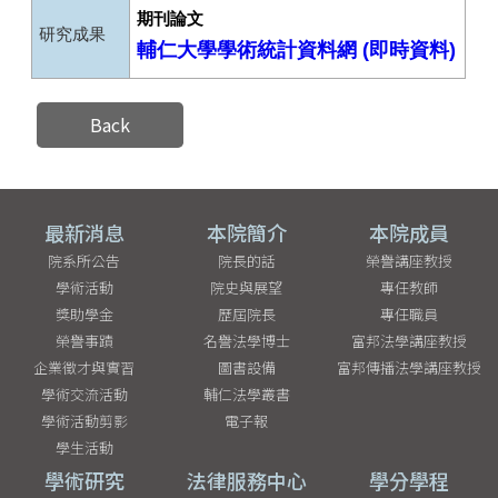
期刊論文
研究成果
輔仁大學學術統計資料網 (即時資料)
Back
最新消息
本院簡介
本院成員
院系所公告
院長的話
榮譽講座教授
學術活動
院史與展望
專任教師
獎助學金
歷屆院長
專任職員
榮譽事蹟
名譽法學博士
富邦法學講座教授
企業徵才與實習
圖書設備
富邦傳播法學講座教授
學術交流活動
輔仁法學叢書
學術活動剪影
電子報
學生活動
學術研究
法律服務中心
學分學程