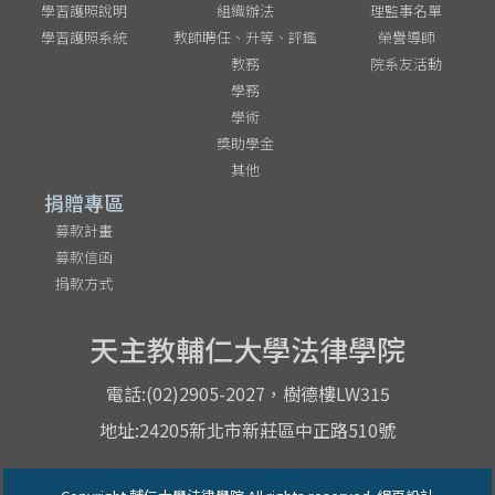
學習護照說明
組織辦法
理監事名單
學習護照系統
教師聘任、升等、評鑑
榮譽導師
教務
院系友活動
學務
學術
獎助學金
其他
捐贈專區
募款計畫
募款信函
捐款方式
天主教輔仁大學法律學院
電話:(02)2905-2027，樹德樓LW315
地址:24205新北市新莊區中正路510號