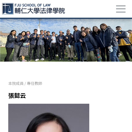
本院成員
/
專任教師
張懿云