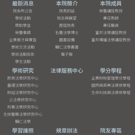
最新消息
本院簡介
本院成員
院系所公告
院長的話
榮譽講座教授
學術活動
院史與展望
專任教師
獎助學金
歷屆院長
專任職員
榮譽事蹟
名譽法學博士
富邦法學講座教授
企業徵才與實習
圖書設備
富邦傳播法學講座教授
學術交流活動
輔仁法學叢書
學術活動剪影
電子報
學生活動
學術研究
法律服務中心
學分學程
民商法學研究中心
企業財稅管理學分學程
基礎法學研究中心
國際與英美法律微學程
財經法學研究中心
生命科技與法律微學程
公法學研究中心
刑事法學研究中心
生技醫藥法學研究中心
輔仁法學
學習護照
規章辦法
院友專區