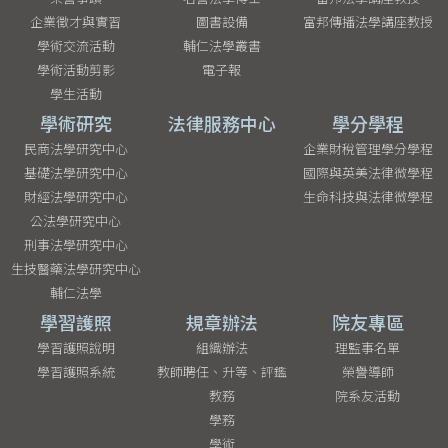
企業徵才與實習
圖書設備
富邦傳播法學講座教授
學術交流活動
輔仁法學叢書
學術活動剪影
電子報
學生活動
學術研究
法律服務中心
學分學程
民商法學研究中心
企業財稅管理學分學程
基礎法學研究中心
國際與英美法律微學程
財經法學研究中心
生命科技與法律微學程
公法學研究中心
刑事法學研究中心
生技醫藥法學研究中心
輔仁法學
學習護照
規章辦法
院友專區
學習護照說明
組織辦法
理監事名單
學習護照系統
教師聘任、升等、評鑑
榮譽導師
教務
院系友活動
學務
學術