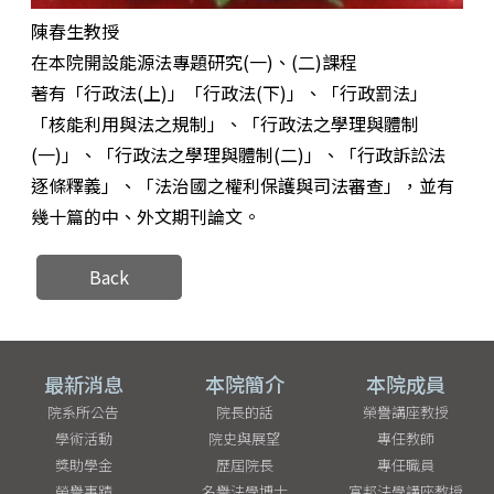
陳春生教授
在本院開設能源法專題研究(一)、(二)課程
著有「行政法(上)」「行政法(下)」、「行政罰法」
「核能利用與法之規制」、「行政法之學理與體制
(一)」、「行政法之學理與體制(二)」、「行政訴訟法
逐條釋義」、「法治國之權利保護與司法審查」，並有
幾十篇的中、外文期刊論文。
Back
最新消息
本院簡介
本院成員
院系所公告
院長的話
榮譽講座教授
學術活動
院史與展望
專任教師
獎助學金
歷屆院長
專任職員
榮譽事蹟
名譽法學博士
富邦法學講座教授