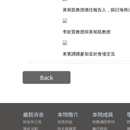
黃裕凱教授擔任報告人，探討海商
李欽賢教授與黃裕凱教授
來賓踴躍參加並於會場交流
Back
最新消息
本院簡介
本院成員
院系所公告
院長的話
榮譽講座教授
學術活動
院史與展望
專任教師