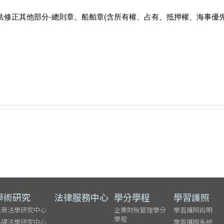
法修正其他部分-總則章、船舶章(含所有權、占有、抵押權、海事優
學術研究
法律服務中心
學分學程
學習護照
民商法學研究中心
企業財稅管理學分
學習護照說明
學程
基礎法學研究中心
學習護照系統