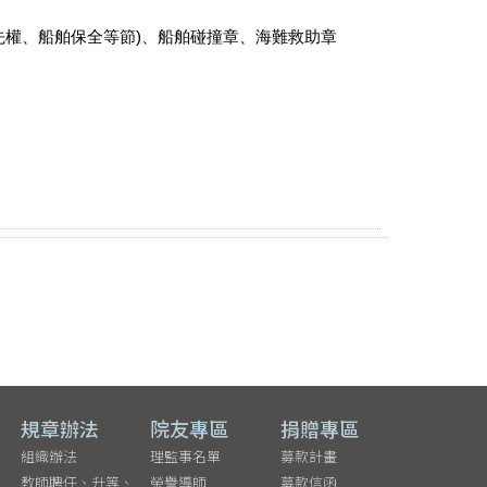
先權、船舶保全等節)、船舶碰撞章、海難救助章
規章辦法
院友專區
捐贈專區
組織辦法
理監事名單
募款計畫
教師聘任、升等、
榮譽導師
募款信函