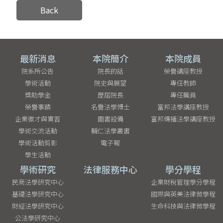
Back
最新消息
本院簡介
本院成員
院系所公告
院長的話
榮譽講座教授
學術活動
院史與展望
專任教師
獎助學金
歷屆院長
專任職員
榮譽事蹟
名譽法學博士
富邦法學講座教授
企業徵才與實習
圖書設備
富邦傳播法學講座教授
學術交流活動
輔仁法學叢書
學術活動剪影
電子報
學生活動
學術研究
法律服務中心
學分學程
民商法學研究中心
企業財稅管理學分學程
基礎法學研究中心
國際與英美法律微學程
財經法學研究中心
生命科技與法律微學程
公法學研究中心