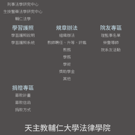
刑事法學研究中心
生技醫藥法學研究中心
輔仁法學
學習護照
規章辦法
院友專區
學習護照說明
組織辦法
理監事名單
學習護照系統
教師聘任、升等、評鑑
榮譽導師
教務
院系友活動
學務
學術
獎助學金
其他
捐贈專區
募款計畫
募款信函
捐款方式
天主教輔仁大學法律學院