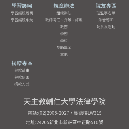
學習護照
規章辦法
院友專區
學習護照說明
組織辦法
理監事名單
學習護照系統
教師聘任、升等、評鑑
榮譽導師
教務
院系友活動
學務
學術
獎助學金
其他
捐贈專區
募款計畫
募款信函
捐款方式
天主教輔仁大學法律學院
電話:(02)2905-2027，樹德樓LW315
地址:24205新北市新莊區中正路510號