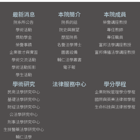
最新消息
本院簡介
本院成員
院系所公告
院長的話
榮譽講座教授
學術活動
院史與展望
專任教師
獎助學金
歷屆院長
專任職員
榮譽事蹟
名譽法學博士
富邦法學講座教授
企業徵才與實習
圖書設備
富邦傳播法學講座教授
學術交流活動
輔仁法學叢書
學術活動剪影
電子報
學生活動
學術研究
法律服務中心
學分學程
民商法學研究中心
企業財稅管理學分學程
基礎法學研究中心
國際與英美法律微學程
財經法學研究中心
生命科技與法律微學程
公法學研究中心
刑事法學研究中心
生技醫藥法學研究中心
輔仁法學