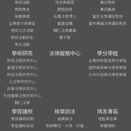
學術活動
院史與展望
專任教師
獎助學金
歷屆院長
專任職員
榮譽事蹟
名譽法學博士
富邦法學講座教授
企業徵才與實習
圖書設備
富邦傳播法學講座教授
學術交流活動
輔仁法學叢書
學術活動剪影
電子報
學生活動
學術研究
法律服務中心
學分學程
民商法學研究中心
企業財稅管理學分學程
基礎法學研究中心
國際與英美法律微學程
財經法學研究中心
生命科技與法律微學程
公法學研究中心
刑事法學研究中心
生技醫藥法學研究中心
輔仁法學
學習護照
規章辦法
院友專區
學習護照說明
組織辦法
理監事名單
學習護照系統
教師聘任、升等、評鑑
榮譽導師