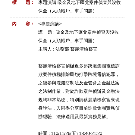
標 題：
專題演講:吸金及地下匯兌案件偵查與沒收
保全（人頭帳戶、車手問題）
內 容：
<專題演講>
講 題 : 吸金及地下匯兌案件偵查與沒收
保全（人頭帳戶、車手問題）
主講人 : 法務部 蔡麗清檢察官
蔡麗清檢察官偵辦過多起跨境集團電信詐
欺案件積極排除民怨打擊跨境電信犯罪，
之後參與洗錢防制法及金管會之金融法案
之法制作業，對於詐欺案件偵辦及金融法
規均非常熟稔，特別請蔡麗清檢察官來現
身說法，與同學分享目前詐欺集團實務偵
辦經驗、法律適用及最新實務見解。
時間 : 110/11/26(五) 18:40-21:20