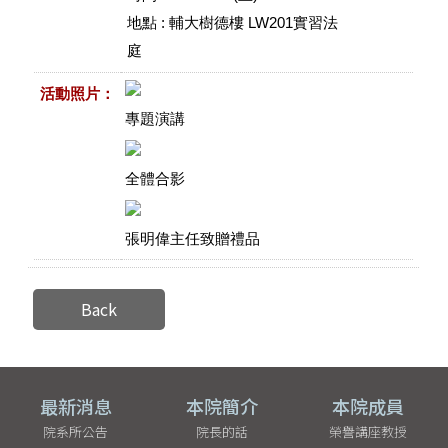
地點 : 輔大樹德樓 LW201實習法
庭
活動照片：
專題演講
全體合影
張明偉主任致贈禮品
Back
最新消息
本院簡介
本院成員
院系所公告
院長的話
榮譽講座教授