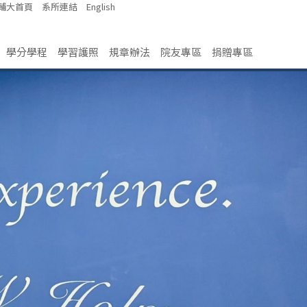
輔大首頁
系所連結
English
學分學程
學習護照
規章辦法
院友專區
捐贈專區