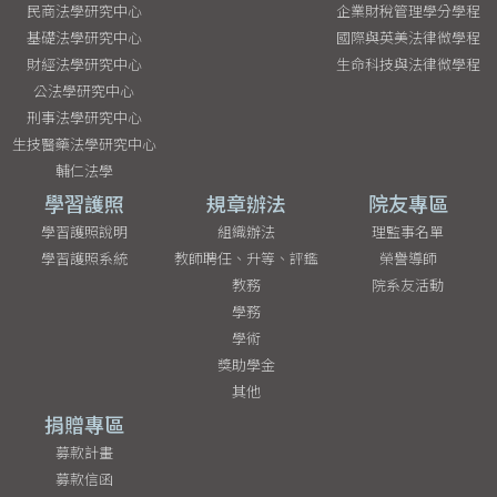
民商法學研究中心
企業財稅管理學分學程
基礎法學研究中心
國際與英美法律微學程
財經法學研究中心
生命科技與法律微學程
公法學研究中心
刑事法學研究中心
生技醫藥法學研究中心
輔仁法學
學習護照
規章辦法
院友專區
學習護照說明
組織辦法
理監事名單
學習護照系統
教師聘任、升等、評鑑
榮譽導師
教務
院系友活動
學務
學術
獎助學金
其他
捐贈專區
募款計畫
募款信函