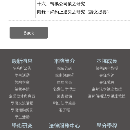
十六、轉換公司債之研究
附錄：締約上過失之研究（論文提要）
Back
最新消息
本院簡介
本院成員
院系所公告
院長的話
榮譽講座教授
學術活動
院史與展望
專任教師
獎助學金
歷屆院長
專任職員
榮譽事蹟
名譽法學博士
富邦法學講座教授
企業徵才與實習
圖書設備
富邦傳播法學講座教授
學術交流活動
輔仁法學叢書
學術活動剪影
電子報
學生活動
學術研究
法律服務中心
學分學程