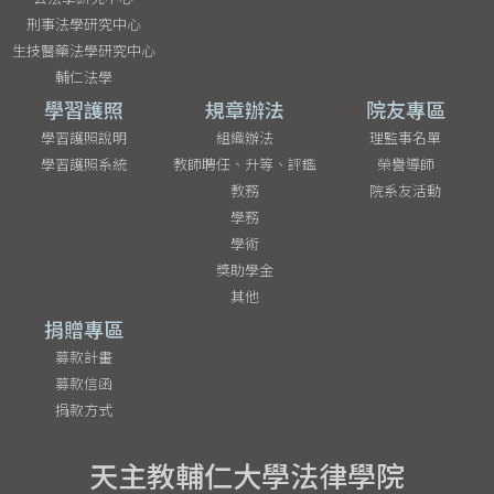
刑事法學研究中心
生技醫藥法學研究中心
輔仁法學
學習護照
規章辦法
院友專區
學習護照說明
組織辦法
理監事名單
學習護照系統
教師聘任、升等、評鑑
榮譽導師
教務
院系友活動
學務
學術
獎助學金
其他
捐贈專區
募款計畫
募款信函
捐款方式
天主教輔仁大學法律學院