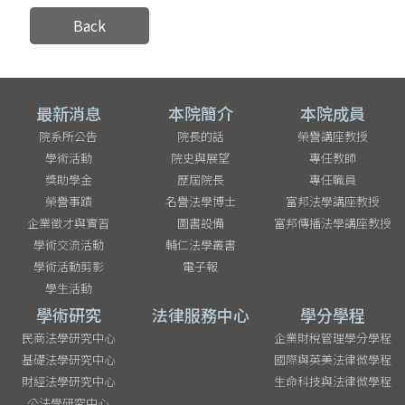
Back
最新消息
本院簡介
本院成員
院系所公告
院長的話
榮譽講座教授
學術活動
院史與展望
專任教師
獎助學金
歷屆院長
專任職員
榮譽事蹟
名譽法學博士
富邦法學講座教授
企業徵才與實習
圖書設備
富邦傳播法學講座教授
學術交流活動
輔仁法學叢書
學術活動剪影
電子報
學生活動
學術研究
法律服務中心
學分學程
民商法學研究中心
企業財稅管理學分學程
基礎法學研究中心
國際與英美法律微學程
財經法學研究中心
生命科技與法律微學程
公法學研究中心