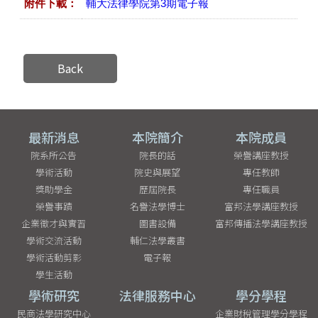
附件下載：
輔大法律學院第3期電子報
Back
最新消息
本院簡介
本院成員
院系所公告
院長的話
榮譽講座教授
學術活動
院史與展望
專任教師
獎助學金
歷屆院長
專任職員
榮譽事蹟
名譽法學博士
富邦法學講座教授
企業徵才與實習
圖書設備
富邦傳播法學講座教授
學術交流活動
輔仁法學叢書
學術活動剪影
電子報
學生活動
學術研究
法律服務中心
學分學程
民商法學研究中心
企業財稅管理學分學程