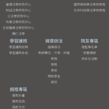
基礎法學研究中心
國際與英美法律微學程
財經法學研究中心
生命科技與法律微學程
公法學研究中心
刑事法學研究中心
生技醫藥法學研究中心
輔仁法學
學習護照
規章辦法
院友專區
學習護照說明
組織辦法
理監事名單
學習護照系統
教師聘任、升等、評鑑
榮譽導師
教務
院系友活動
學務
學術
獎助學金
其他
捐贈專區
募款計畫
募款信函
捐款方式