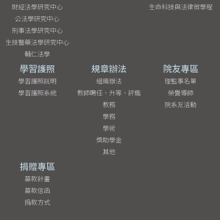
財經法學研究中心
生命科技與法律微學程
公法學研究中心
刑事法學研究中心
生技醫藥法學研究中心
輔仁法學
學習護照
規章辦法
院友專區
學習護照說明
組織辦法
理監事名單
學習護照系統
教師聘任、升等、評鑑
榮譽導師
教務
院系友活動
學務
學術
獎助學金
其他
捐贈專區
募款計畫
募款信函
捐款方式