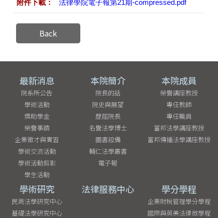
附件下載：
法律學院電子報第21期-compressed.pdf
Back
最新消息
本院簡介
本院成員
院系所公告
院長的話
榮譽講座教授
學術活動
院史與展望
專任教師
獎助學金
歷屆院長
專任職員
榮譽事蹟
名譽法學博士
富邦法學講座教授
企業徵才與實習
圖書設備
富邦傳播法學講座教授
學術交流活動
輔仁法學叢書
學術活動剪影
電子報
學生活動
學術研究
法律服務中心
學分學程
民商法學研究中心
企業財稅管理學分學程
基礎法學研究中心
國際與英美法律微學程