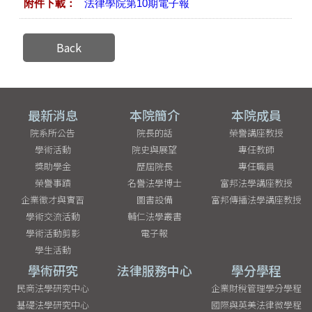
附件下載：
法律學院第10期電子報
Back
最新消息
本院簡介
本院成員
院系所公告
院長的話
榮譽講座教授
學術活動
院史與展望
專任教師
獎助學金
歷屆院長
專任職員
榮譽事蹟
名譽法學博士
富邦法學講座教授
企業徵才與實習
圖書設備
富邦傳播法學講座教授
學術交流活動
輔仁法學叢書
學術活動剪影
電子報
學生活動
學術研究
法律服務中心
學分學程
民商法學研究中心
企業財稅管理學分學程
基礎法學研究中心
國際與英美法律微學程