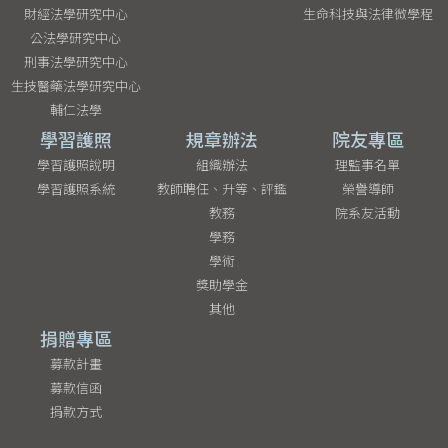
財經法學研究中心
生命科技與法律微學程
公法學研究中心
刑事法學研究中心
生技醫藥法學研究中心
輔仁法學
學習護照
規章辦法
院友專區
學習護照說明
組織辦法
理監事名單
學習護照系統
教師聘任、升等、評鑑
榮譽導師
教務
院系友活動
學務
學術
獎助學金
其他
捐贈專區
募款計畫
募款信函
捐款方式