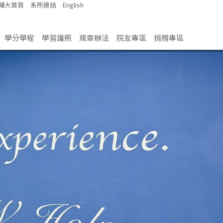
輔大首頁
系所連結
English
學分學程
學習護照
規章辦法
院友專區
捐贈專區