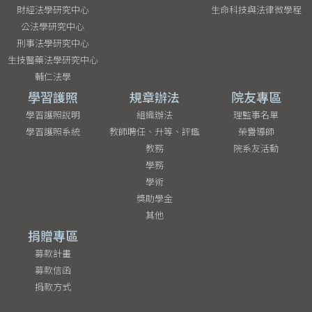
財經法學研究中心
生命科技與法律微學程
公法學研究中心
刑事法學研究中心
生技醫藥法學研究中心
輔仁法學
學習護照
規章辦法
院友專區
學習護照說明
組織辦法
理監事名單
學習護照系統
教師聘任、升等、評鑑
榮譽導師
教務
院系友活動
學務
學術
獎助學金
其他
捐贈專區
募款計畫
募款信函
捐款方式