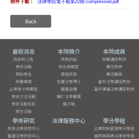
附件下載：
法律學院電子報第22期-compressed.pdf
Back
最新消息
本院簡介
本院成員
院系所公告
院長的話
榮譽講座教授
學術活動
院史與展望
專任教師
獎助學金
歷屆院長
專任職員
榮譽事蹟
名譽法學博士
富邦法學講座教授
企業徵才與實習
圖書設備
富邦傳播法學講座教授
學術交流活動
輔仁法學叢書
學術活動剪影
電子報
學生活動
學術研究
法律服務中心
學分學程
民商法學研究中心
企業財稅管理學分學程
基礎法學研究中心
國際與英美法律微學程