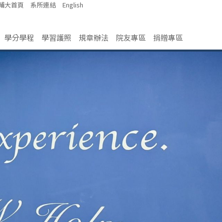
輔大首頁
系所連結
English
學分學程
學習護照
規章辦法
院友專區
捐贈專區