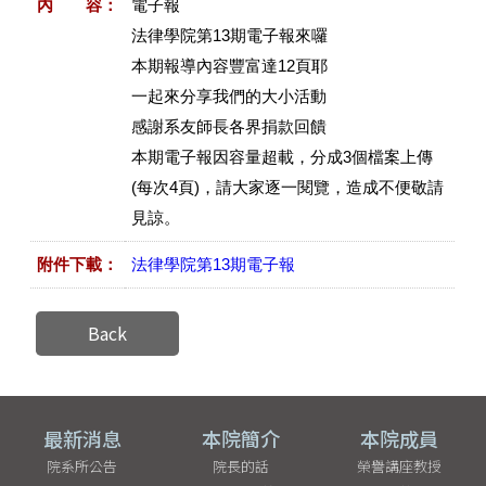
內 容：
電子報
法律學院第13期電子報來囉
本期報導內容豐富達12頁耶
一起來分享我們的大小活動
感謝系友師長各界捐款回饋
本期電子報因容量超載，分成3個檔案上傳
(每次4頁)，請大家逐一閱覽，造成不便敬請
見諒。
附件下載：
法律學院第13期電子報
Back
最新消息
本院簡介
本院成員
院系所公告
院長的話
榮譽講座教授