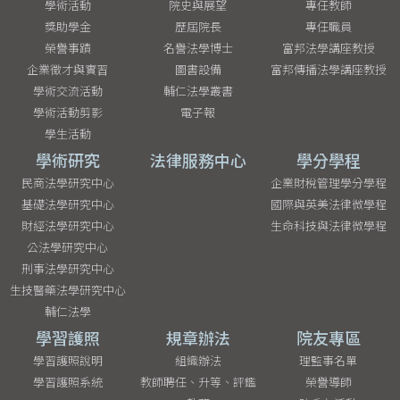
學術活動
院史與展望
專任教師
獎助學金
歷屆院長
專任職員
榮譽事蹟
名譽法學博士
富邦法學講座教授
企業徵才與實習
圖書設備
富邦傳播法學講座教授
學術交流活動
輔仁法學叢書
學術活動剪影
電子報
學生活動
學術研究
法律服務中心
學分學程
民商法學研究中心
企業財稅管理學分學程
基礎法學研究中心
國際與英美法律微學程
財經法學研究中心
生命科技與法律微學程
公法學研究中心
刑事法學研究中心
生技醫藥法學研究中心
輔仁法學
學習護照
規章辦法
院友專區
學習護照說明
組織辦法
理監事名單
學習護照系統
教師聘任、升等、評鑑
榮譽導師