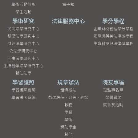
學術活動剪影
電子報
學生活動
學術研究
法律服務中心
學分學程
民商法學研究中心
企業財稅管理學分學程
基礎法學研究中心
國際與英美法律微學程
財經法學研究中心
生命科技與法律微學程
公法學研究中心
刑事法學研究中心
生技醫藥法學研究中心
輔仁法學
學習護照
規章辦法
院友專區
學習護照說明
組織辦法
理監事名單
學習護照系統
教師聘任、升等、評鑑
榮譽導師
教務
院系友活動
學務
學術
獎助學金
其他