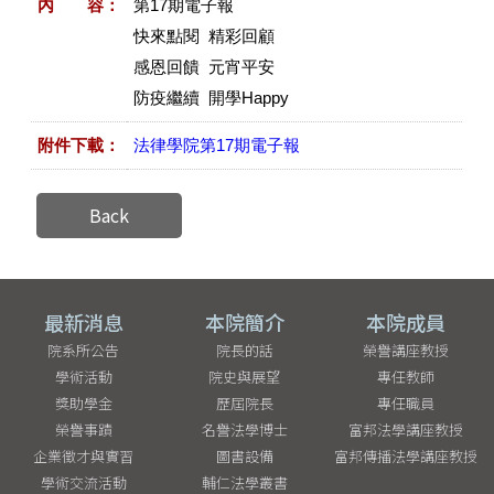
內 容：
第17期電子報
快來點閱 精彩回顧
感恩回饋 元宵平安
防疫繼續 開學Happy
附件下載：
法律學院第17期電子報
Back
最新消息
本院簡介
本院成員
院系所公告
院長的話
榮譽講座教授
學術活動
院史與展望
專任教師
獎助學金
歷屆院長
專任職員
榮譽事蹟
名譽法學博士
富邦法學講座教授
企業徵才與實習
圖書設備
富邦傳播法學講座教授
學術交流活動
輔仁法學叢書