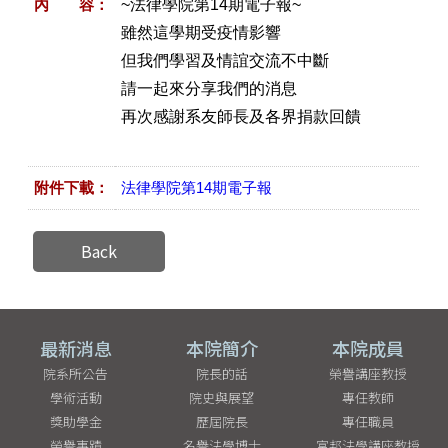
內 容：
~
法律學院第14期電子報~
雖然這學期受疫情影響
但我們學習及情誼交流不中斷
請一起來分享我們的消息
再次感謝系友師長及各界捐款回饋
附件下載：
法律學院
第14期電子報
Back
最新消息
本院簡介
本院成員
院系所公告
院長的話
榮譽講座教授
學術活動
院史與展望
專任教師
獎助學金
歷屆院長
專任職員
榮譽事蹟
名譽法學博士
富邦法學講座教授