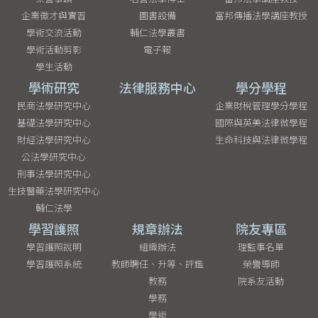
企業徵才與實習
圖書設備
富邦傳播法學講座教授
學術交流活動
輔仁法學叢書
學術活動剪影
電子報
學生活動
學術研究
法律服務中心
學分學程
民商法學研究中心
企業財稅管理學分學程
基礎法學研究中心
國際與英美法律微學程
財經法學研究中心
生命科技與法律微學程
公法學研究中心
刑事法學研究中心
生技醫藥法學研究中心
輔仁法學
學習護照
規章辦法
院友專區
學習護照說明
組織辦法
理監事名單
學習護照系統
教師聘任、升等、評鑑
榮譽導師
教務
院系友活動
學務
學術